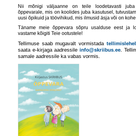
Nii mõnigi väljaanne on teile loodetavasti juba 
õppevarale, mis on koolides juba kasutusel, tutvusta
uusi õpikuid ja töövihikud, mis ilmusid äsja või on kohe
Täname meie õppevara sõpru usalduse eest ja l
vastame kõigiti Teie ootustele!
Tellimuse saab mugavalt vormistada
tellimislehel
saata e-kirjaga aadressile
info@skriibus.ee
. Tell
samale aadressile ka vabas vormis.